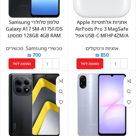
אוזניות ‏אלחוטיות Apple
טלפון סלולרי Samsung
Galaxy A17 SM-A175F/DS
AirPods Pro 3 MagSafe
USB-C MFHP4ZM/A אפל
128GB 4GB RAM סמסונג
אוזניות ורמקולים
מכשירי Samsung
,
מכשירים
₪
700
₪
850
הוספה לסל
הוספה לסל