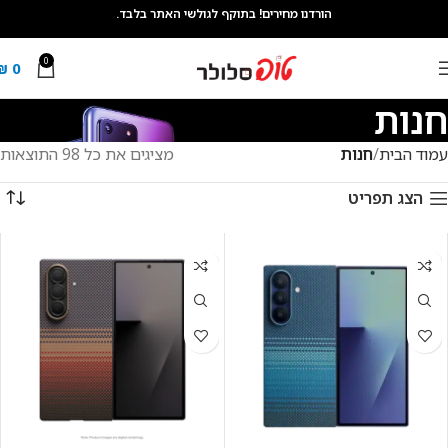
הורדנו מחירים! בתוקף לגולשי האתר בלבד.
0
₪
0
חנות
עמוד הבית
חנות
מציגים את כל ⁦98⁩ התוצאות
הצג תפריט