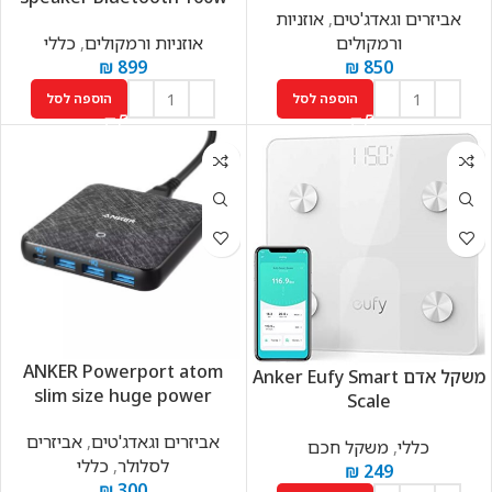
אביזרים וגאדג'טים
,
אוזניות
ורמקולים
אוזניות ורמקולים
,
כללי
₪
899
₪
850
הוספה לסל
הוספה לסל
ANKER Powerport atom
‏משקל אדם Anker Eufy Smart
slim size huge power
Scale
אביזרים וגאדג'טים
,
אביזרים
כללי
,
משקל חכם
לסלולר
,
כללי
₪
249
₪
300