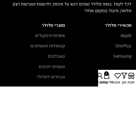
לכל לקוח. בטופ סלולר שמים דגש על איכות, חדשנות ושביעות רצון
מלאה, והכול במקום אחד!
מכשירי סלולר
מוצרי סלולר
Apple
אוזניות ורמקולים
OnePlus
קונסולות ומשחקים
Samsung
טאבלטים
שעונים חכמים
0
אביזרים לסלולר
חנות
סנן
אהבתי
סל קניות
החשבון שלי
מעבדת תיקונים
מידע כללי
אביזרים לשעונים חכמים
אודות טופ סלולר
כיסויים לאיירפודס
צור קשר
מקלדות אפל
תקנון אתר
טרייד אין סלולר