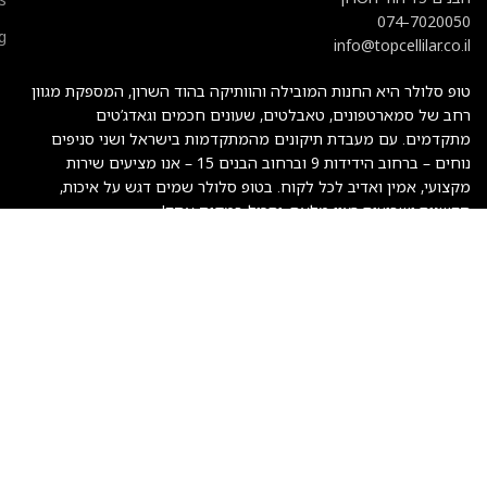
074-7020050
g
info@topcellilar.co.il
טופ סלולר היא החנות המובילה והוותיקה בהוד השרון, המספקת מגוון
רחב של סמארטפונים, טאבלטים, שעונים חכמים וגאדג’טים
מתקדמים. עם מעבדת תיקונים מהמתקדמות בישראל ושני סניפים
נוחים – ברחוב הידידות 9 וברחוב הבנים 15 – אנו מציעים שירות
מקצועי, אמין ואדיב לכל לקוח. בטופ סלולר שמים דגש על איכות,
חדשנות ושביעות רצון מלאה, והכול במקום אחד!
אמצעי תשלום