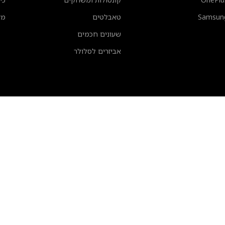
Samsun
טאבלטים
מק
שעונים חכמים
אביזרים לסלולר
כל הזכויות שמורות - טופ סלולר הוד השרון
בניית אתרים – סיטקום סוכנות דיגיטל