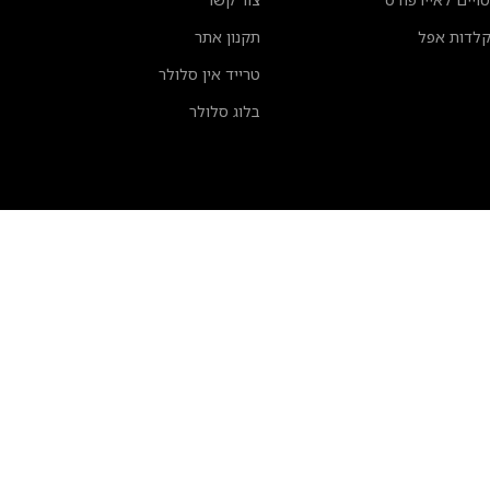
לדות אפל
תקנון אתר
טרייד אין סלולר
בלוג סלולר
השארו מעודכנים