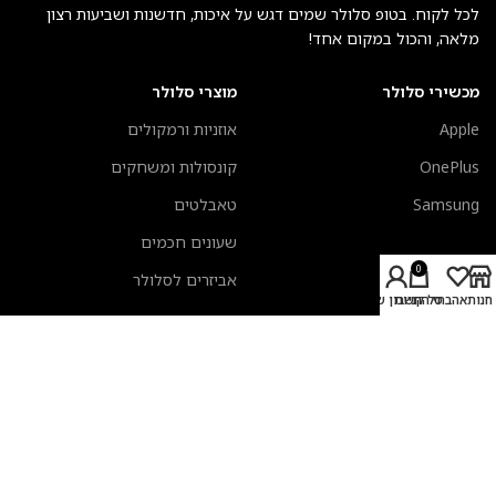
לכל לקוח. בטופ סלולר שמים דגש על איכות, חדשנות ושביעות רצון
מלאה, והכול במקום אחד!
מכשירי סלולר
מוצרי סלולר
Apple
אוזניות ורמקולים
OnePlus
קונסולות ומשחקים
Samsung
טאבלטים
שעונים חכמים
0
אביזרים לסלולר
חנות
אהבתי
סל קניות
החשבון שלי
מעבדת תיקונים
מידע כללי
אביזרים לשעונים חכמים
אודות טופ סלולר
כיסויים לאיירפודס
צור קשר
מקלדות אפל
תקנון אתר
טרייד אין סלולר