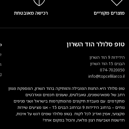
מוצרים מקוריים
רכישה מאובטחת
טופ סלולר הוד השרון
מ
e
הידידות 9 הוד השרון
הבנים 15 הוד השרון
s
074-7020050
g
info@topcellilar.co.il
טופ סלולר היא החנות המובילה והוותיקה בהוד השרון, המספקת מגוון
רחב של סמארטפונים, טאבלטים, שעונים חכמים וגאדג’טים
מתקדמים. עם מעבדת תיקונים מהמתקדמות בישראל ושני סניפים
נוחים – ברחוב הידידות 9 וברחוב הבנים 15 – אנו מציעים שירות
מקצועי, אמין ואדיב לכל לקוח. בטופ סלולר שמים דגש על איכות,
חדשנות ושביעות רצון מלאה, והכול במקום אחד!