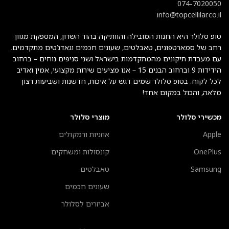
074-7020050
info@topcellilar.co.il
טופ סלולר היא החנות המובילה והוותיקה בהוד השרון, המספקת מגוון
רחב של סמארטפונים, טאבלטים, שעונים חכמים וגאדג’טים מתקדמים.
עם מעבדת תיקונים מהמתקדמות בישראל ושני סניפים נוחים – ברחוב
הידידות 9 וברחוב הבנים 15 – אנו מציעים שירות מקצועי, אמין ואדיב
לכל לקוח. בטופ סלולר שמים דגש על איכות, חדשנות ושביעות רצון
מלאה, והכול במקום אחד!
מכשירי סלולר
מוצרי סלולר
Apple
אוזניות ורמקולים
OnePlus
קונסולות ומשחקים
Samsung
טאבלטים
שעונים חכמים
אביזרים לסלולר