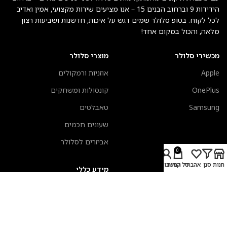
הידידות 9 וברחוב הבנים 15 – אנו מציעים שירות מקצועי, אמין ואדיב
לכל לקוח. בטופ סלולר שמים דגש על איכות, חדשנות ושביעות רצון
מלאה, והכול במקום אחד!
מכשירי סלולר
מוצרי סלולר
Apple
אוזניות ורמקולים
OnePlus
קונסולות ומשחקים
Samsung
טאבלטים
שעונים חכמים
אביזרים לסלולר
0
חנות
סנן
אהבתי
סל קניות
החשבון שלי
מעבדת תיקונים
מידע כללי
אביזרים לשעונים חכמים
אודות טופ סלולר
כיסויים לאיירפודס
צור קשר
מקלדות אפל
תקנון אתר