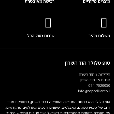
מוצרים מקוריים
רכישה מאובטחת
משלוח מהיר
שירות מעל הכל
טופ סלולר הוד השרון
הידידות 9 הוד השרון
הבנים 15 הוד השרון
074-7020050
info@topcellilar.co.il
טופ סלולר היא החנות המובילה והוותיקה בהוד השרון, המספקת מגוון
רחב של סמארטפונים, טאבלטים, שעונים חכמים וגאדג’טים מתקדמים.
עם מעבדת תיקונים מהמתקדמות בישראל ושני סניפים נוחים – ברחוב