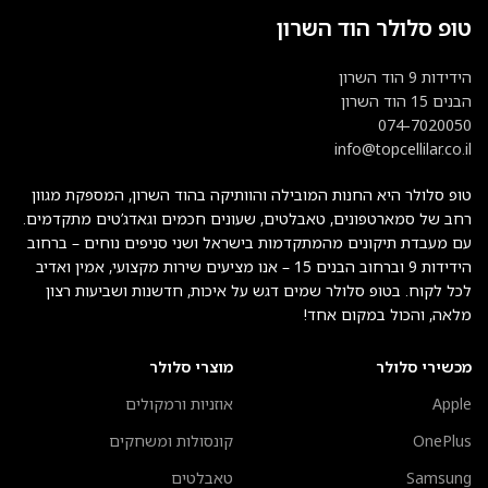
טופ סלולר הוד השרון
הידידות 9 הוד השרון
הבנים 15 הוד השרון
074-7020050
info@topcellilar.co.il
טופ סלולר היא החנות המובילה והוותיקה בהוד השרון, המספקת מגוון
רחב של סמארטפונים, טאבלטים, שעונים חכמים וגאדג’טים מתקדמים.
עם מעבדת תיקונים מהמתקדמות בישראל ושני סניפים נוחים – ברחוב
הידידות 9 וברחוב הבנים 15 – אנו מציעים שירות מקצועי, אמין ואדיב
לכל לקוח. בטופ סלולר שמים דגש על איכות, חדשנות ושביעות רצון
מלאה, והכול במקום אחד!
מכשירי סלולר
מוצרי סלולר
Apple
אוזניות ורמקולים
OnePlus
קונסולות ומשחקים
Samsung
טאבלטים