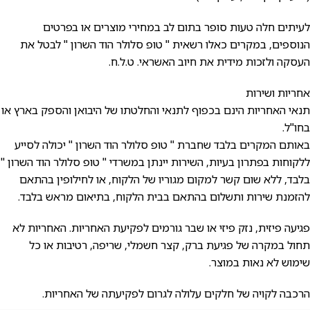
לעיתים חלה טעות סופר בתום לב במחירי מוצרים או בפרטים
הנוספים, במקרים כאלו רשאית " טופ סלולר הוד השרון " לבטל את
העסקה ולזכות מידית את חיוב האשראי. ט.ל.ח.
אחריות ושירות
תנאי האחריות הינם בכפוף לתנאי והחלטתו של היבואן והספק בארץ או
בחו"ל.
באותם המקרים בלבד שחברת " טופ סלולר הוד השרון " יכולה לסייע
ללקוחות בפתרון בעיות, השירות יינתן במשרדי " טופ סלולר הוד השרון "
בלבד, ללא שום קשר למקום מגוריו של הלקוח, או לחילופין בהתאם
להזמנת שירות ותשלום בהתאם בבית הלקוח, בתיאום מראש בלבד.
פגיעה פיזית, נזק פיזי או שבר גורמים לפקיעת האחריות. האחריות לא
תחול במקרה של פגיעת ברק, קצר חשמלי, שריפה, רטיבות או כל
שימוש לא נאות במוצר.
הרכבה לקויה של חלקים עלולה לגרום לפקיעתה של האחריות.