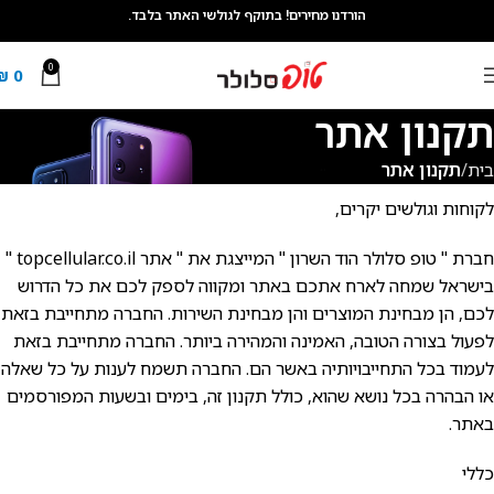
הורדנו מחירים! בתוקף לגולשי האתר בלבד.
0
₪
0
תקנון אתר
בית
תקנון אתר
לקוחות וגולשים יקרים,
חברת " טופ סלולר הוד השרון " המייצגת את " אתר topcellular.co.il "
בישראל שמחה לארח אתכם באתר ומקווה לספק לכם את כל הדרוש
לכם, הן מבחינת המוצרים והן מבחינת השירות. החברה מתחייבת בזאת
לפעול בצורה הטובה, האמינה והמהירה ביותר. החברה מתחייבת בזאת
לעמוד בכל התחייבויותיה באשר הם. החברה תשמח לענות על כל שאלה
או הבהרה בכל נושא שהוא, כולל תקנון זה, בימים ובשעות המפורסמים
באתר.
כללי