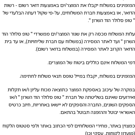
המזמינים במשלוח יקבלו את המוצר/ים באמצעות דואר רשום - רשות
הדואר, או באמצעות חברת המשלוחים, על-פי שקול דעתה הבלעדי של
" טופ סלולר הוד השרון ".
עלות המשלוח מכסה רק את שגור המוצר/ים ממשרדי " טופ סלולר הוד
השרון " ועד לאתר המסירה (במשלוח עם חברת שליחויות), או עד בית
הדואר הקרוב לאתר המסירה (במשלוח בדואר רשום).
דמי המשלוח אינם כוללים ביטוח של המוצרים.
המזמינים במשלוח, יקבלו במייל טופס תנאי משלוח לחתימה.
במקרה של עיכוב באספקת המוצר כתוצאה מכוח עליון ו/או תקלות
ואירועים שאינם בשליטתה של חברת " טופ סלולר הוד השרון " ו/או
הספקים השונים, החברה והספקים לא יישאו באחריות, חיוב כרטיס
האשראי יבוטל וההזמנה תבוטל בהתאם.
כמצוין באתר, מחירי המשלוחים לפי הכתוב באתר ולפי סטטוס הלקוח
(מועדון לקוחות, עסקי וכו)