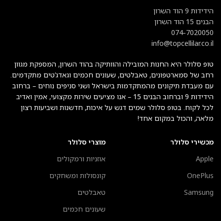
הידידות 9 הוד השרון
הבנים 15 הוד השרון
074-7020050
info@topcellilar.co.il
טופ סלולר היא החנות המובילה והוותיקה בהוד השרון, המספקת מגוון
רחב של סמארטפונים, טאבלטים, שעונים חכמים וגאדג’טים מתקדמים.
עם מעבדת תיקונים מהמתקדמות בישראל ושני סניפים נוחים – ברחוב
הידידות 9 וברחוב הבנים 15 – אנו מציעים שירות מקצועי, אמין ואדיב
לכל לקוח. בטופ סלולר שמים דגש על איכות, חדשנות ושביעות רצון
מלאה, והכול במקום אחד!
מכשירי סלולר
מוצרי סלולר
Apple
אוזניות ורמקולים
OnePlus
קונסולות ומשחקים
Samsung
טאבלטים
שעונים חכמים