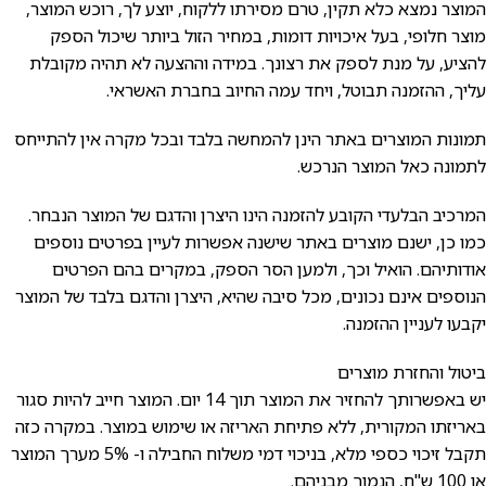
המוצר נמצא כלא תקין, טרם מסירתו ללקוח, יוצע לך, רוכש המוצר,
מוצר חלופי, בעל איכויות דומות, במחיר הזול ביותר שיכול הספק
להציע, על מנת לספק את רצונך. במידה וההצעה לא תהיה מקובלת
עליך, ההזמנה תבוטל, ויחד עמה החיוב בחברת האשראי.
תמונות המוצרים באתר הינן להמחשה בלבד ובכל מקרה אין להתייחס
לתמונה כאל המוצר הנרכש.
המרכיב הבלעדי הקובע להזמנה הינו היצרן והדגם של המוצר הנבחר.
כמו כן, ישנם מוצרים באתר שישנה אפשרות לעיין בפרטים נוספים
אודותיהם. הואיל וכך, ולמען הסר הספק, במקרים בהם הפרטים
הנוספים אינם נכונים, מכל סיבה שהיא, היצרן והדגם בלבד של המוצר
יקבעו לעניין ההזמנה.
ביטול והחזרת מוצרים
יש באפשרותך להחזיר את המוצר תוך 14 יום. המוצר חייב להיות סגור
באריזתו המקורית, ללא פתיחת האריזה או שימוש במוצר. במקרה כזה
תקבל זיכוי כספי מלא, בניכוי דמי משלוח החבילה ו- 5% מערך המוצר
או 100 ש"ח, הנמוך מבניהם.