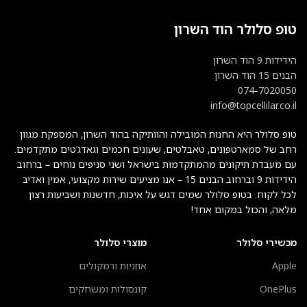
טופ סלולר הוד השרון
הידידות 9 הוד השרון
הבנים 15 הוד השרון
074-7020050
info@topcellilar.co.il
טופ סלולר היא החנות המובילה והוותיקה בהוד השרון, המספקת מגוון
רחב של סמארטפונים, טאבלטים, שעונים חכמים וגאדג’טים מתקדמים.
עם מעבדת תיקונים מהמתקדמות בישראל ושני סניפים נוחים – ברחוב
הידידות 9 וברחוב הבנים 15 – אנו מציעים שירות מקצועי, אמין ואדיב
לכל לקוח. בטופ סלולר שמים דגש על איכות, חדשנות ושביעות רצון
מלאה, והכול במקום אחד!
מכשירי סלולר
מוצרי סלולר
Apple
אוזניות ורמקולים
OnePlus
קונסולות ומשחקים