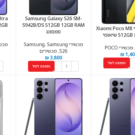
ltra
Samsung Galaxy S26 SM-
2GB
S942B/DS 512GB 12GB RAM
טלפון סלולרי Xiaomi Poco M8
סמסונג
51 שיאומי
מכשירי Samsung
Samsung
,
מכשירי g
מכשירי POCO
S26
,
מכשירים
₪
1,40
₪
3,800
הוספה לסל
הוספה לסל