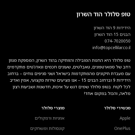
טופ סלולר הוד השרון
הידידות 9 הוד השרון
הבנים 15 הוד השרון
074-7020050
info@topcellilar.co.il
טופ סלולר היא החנות המובילה והוותיקה בהוד השרון, המספקת מגוון
רחב של סמארטפונים, טאבלטים, שעונים חכמים וגאדג’טים מתקדמים.
עם מעבדת תיקונים מהמתקדמות בישראל ושני סניפים נוחים – ברחוב
הידידות 9 וברחוב הבנים 15 – אנו מציעים שירות מקצועי, אמין ואדיב
לכל לקוח. בטופ סלולר שמים דגש על איכות, חדשנות ושביעות רצון
מלאה, והכול במקום אחד!
מכשירי סלולר
מוצרי סלולר
Apple
אוזניות ורמקולים
OnePlus
קונסולות ומשחקים