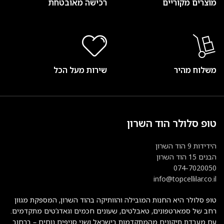
מוצרים מקוריים
רכישה מאובטחת
משלוח מהיר
שירות מעל הכל
טופ סלולר הוד השרון
הידידות 9 הוד השרון
הבנים 15 הוד השרון
074-7020050
info@topcellilar.co.il
טופ סלולר היא החנות המובילה והוותיקה בהוד השרון, המספקת מגוון
רחב של סמארטפונים, טאבלטים, שעונים חכמים וגאדג’טים מתקדמים.
עם מעבדת תיקונים מהמתקדמות בישראל ושני סניפים נוחים – ברחוב