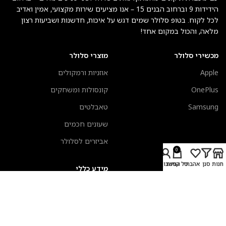
הידידות 9 וברחוב הבנים 15 – אנו מציעים שירות מקצועי, אמין ואדיב
לכל לקוח. בטופ סלולר שמים דגש על איכות, חדשנות ושביעות רצון
מלאה, והכול במקום אחד!
מכשירי סלולר
מוצרי סלולר
Apple
אוזניות ורמקולים
OnePlus
קונסולות ומשחקים
Samsung
טאבלטים
שעונים חכמים
אביזרים לסלולר
0
חנות
סנן
אהבתי
סל קניות
החשבון שלי
מעבדת תיקונים
מידע כללי
אביזרים לשעונים חכמים
אודות טופ סלולר
כיסויים לאיירפודס
צור קשר
מקלדות אפל
תקנון אתר