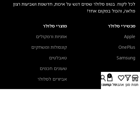
לכל לקוח. בטופ סלולר שמים דגש על איכות, חדשנות ושביעות רצון
מלאה, והכול במקום אחד!
מכשירי סלולר
מוצרי סלולר
Apple
אוזניות ורמקולים
OnePlus
קונסולות ומשחקים
Samsung
טאבלטים
שעונים חכמים
0
אביזרים לסלולר
חנות
סנן
אהבתי
סל קניות
החשבון שלי
מעבדת תיקונים
מידע כללי
אביזרים לשעונים חכמים
אודות טופ סלולר
כיסויים לאיירפודס
צור קשר
מקלדות אפל
תקנון אתר
טרייד אין סלולר