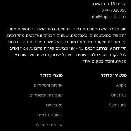
הבנים 15 הוד השרון
074-7020050
info@topcellilar.co.il
טופ סלולר היא החנות המובילה והוותיקה בהוד השרון, המספקת מגוון
רחב של סמארטפונים, טאבלטים, שעונים חכמים וגאדג’טים מתקדמים.
עם מעבדת תיקונים מהמתקדמות בישראל ושני סניפים נוחים – ברחוב
הידידות 9 וברחוב הבנים 15 – אנו מציעים שירות מקצועי, אמין ואדיב
לכל לקוח. בטופ סלולר שמים דגש על איכות, חדשנות ושביעות רצון
מלאה, והכול במקום אחד!
מכשירי סלולר
מוצרי סלולר
Apple
אוזניות ורמקולים
OnePlus
קונסולות ומשחקים
Samsung
טאבלטים
שעונים חכמים
אביזרים לסלולר