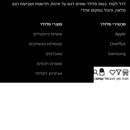
לכל לקוח. בטופ סלולר שמים דגש על איכות, חדשנות ושביעות רצון
מלאה, והכול במקום אחד!
מכשירי סלולר
מוצרי סלולר
Apple
אוזניות ורמקולים
OnePlus
קונסולות ומשחקים
Samsung
טאבלטים
שעונים חכמים
0
אביזרים לסלולר
חנות
סנן
אהבתי
סל קניות
החשבון שלי
מעבדת תיקונים
מידע כללי
אביזרים לשעונים חכמים
אודות טופ סלולר
כיסויים לאיירפודס
צור קשר
מקלדות אפל
תקנון אתר
טרייד אין סלולר