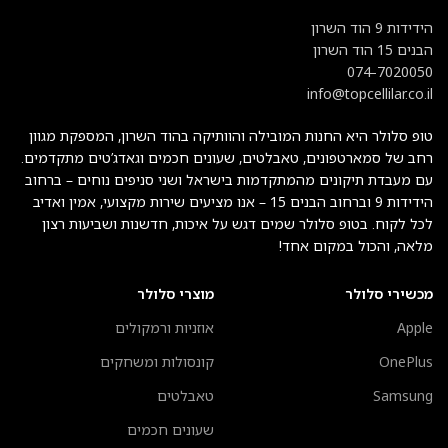
הידידות 9 הוד השרון
הבנים 15 הוד השרון
074-7020050
info@topcellilar.co.il
טופ סלולר היא החנות המובילה והוותיקה בהוד השרון, המספקת מגוון
רחב של סמארטפונים, טאבלטים, שעונים חכמים וגאדג’טים מתקדמים.
עם מעבדת תיקונים מהמתקדמות בישראל ושני סניפים נוחים – ברחוב
הידידות 9 וברחוב הבנים 15 – אנו מציעים שירות מקצועי, אמין ואדיב
לכל לקוח. בטופ סלולר שמים דגש על איכות, חדשנות ושביעות רצון
מלאה, והכול במקום אחד!
מכשירי סלולר
מוצרי סלולר
Apple
אוזניות ורמקולים
OnePlus
קונסולות ומשחקים
Samsung
טאבלטים
שעונים חכמים