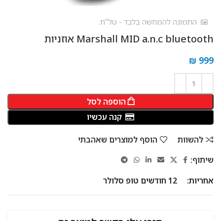
התמונה להמחשה בלבד - טל"ח.
Marshall MID a.n.c bluetooth אוזניות
₪
999
הוספה לסל
קנה עכשיו
להשוות
הוסף למוצרים שאהבתי
שיתוף:
אחריות:
12 חודשים טופ סלולר