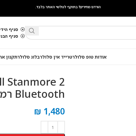
הורדנו מחירים! בתוקף לגולשי האתר בלבד.
סניף הידיד
סניף הבנים 
אודות טופ סלולר
טרייד אין סלולר
בלוג סלולר
תקנון את
l Stanmore 2
Bluetooth רמקול נייד
₪
1,480