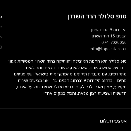
טופ סלולר הוד השרון
מ
e
הידידות 9 הוד השרון
הבנים 15 הוד השרון
s
074-7020050
g
info@topcellilar.co.il
טופ סלולר היא החנות המובילה והוותיקה בהוד השרון, המספקת מגוון
רחב של סמארטפונים, טאבלטים, שעונים חכמים וגאדג’טים
מתקדמים. עם מעבדת תיקונים מהמתקדמות בישראל ושני סניפים
נוחים – ברחוב הידידות 9 וברחוב הבנים 15 – אנו מציעים שירות
מקצועי, אמין ואדיב לכל לקוח. בטופ סלולר שמים דגש על איכות,
חדשנות ושביעות רצון מלאה, והכול במקום אחד!
אמצעי תשלום