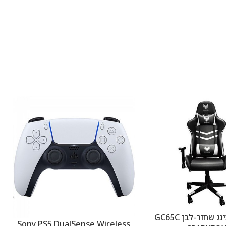
כיסא גיימינג שחור-לבן GC65C
Sony PS5 DualSense Wireless