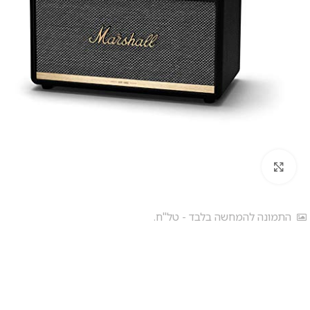
לחץ להגדלה
התמונה להמחשה בלבד - טל"ח.