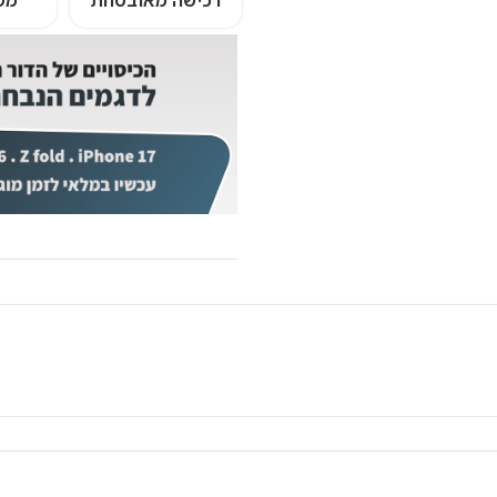
רכישה מאובטחת
מש