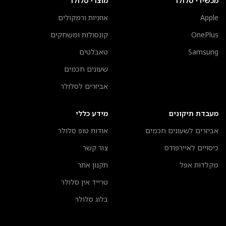
מכשירי סלולר
מוצרי סלולר
Apple
אוזניות ורמקולים
OnePlus
קונסולות ומשחקים
Samsung
טאבלטים
שעונים חכמים
אביזרים לסלולר
מעבדת תיקונים
מידע כללי
אביזרים לשעונים חכמים
אודות טופ סלולר
כיסויים לאיירפודס
צור קשר
מקלדות אפל
תקנון אתר
טרייד אין סלולר
בלוג סלולר