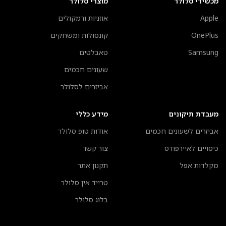
מכשירי סלולר
מוצרי סלולר
Apple
אוזניות ורמקולים
OnePlus
קונסולות ומשחקים
Samsung
טאבלטים
שעונים חכמים
אביזרים לסלולר
מעבדת תיקונים
מידע כללי
אביזרים לשעונים חכמים
אודות טופ סלולר
כיסויים לאיירפודס
צור קשר
מקלדות אפל
תקנון אתר
טרייד אין סלולר
בלוג סלולר