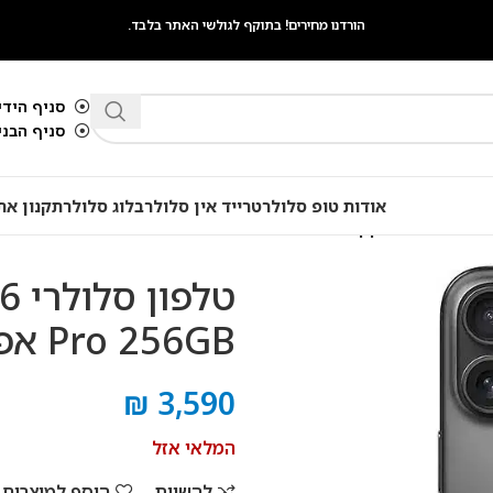
הורדנו מחירים! בתוקף לגולשי האתר בלבד.
סניף הידיד
סניף הבנים 
אודות טופ סלולר
טרייד אין סלולר
בלוג סלולר
תקנון את
טלפ
Pro 256GB אפל
₪
3,590
המלאי אזל
להשוות
הוסף למוצרים