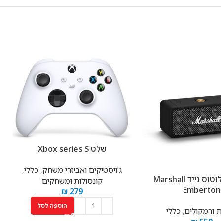
שלט Xbox series S
ג'ויסטיקים ואביזרי משחק
,
כללי
,
רמקול בלוטוס נייד Marshall
קונסולות ומשחקים
Emberton
₪
279
הוספה לסל
ות ורמקולים
,
כללי