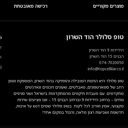
מוצרים מקוריים
רכישה מאובטחת
טופ סלולר הוד השרון
מ
e
הידידות 9 הוד השרון
הבנים 15 הוד השרון
s
074-7020050
g
info@topcellilar.co.il
טופ סלולר היא החנות המובילה והוותיקה בהוד השרון, המספקת מגוון
רחב של סמארטפונים, טאבלטים, שעונים חכמים וגאדג’טים
מתקדמים. עם מעבדת תיקונים מהמתקדמות בישראל ושני סניפים
נוחים – ברחוב הידידות 9 וברחוב הבנים 15 – אנו מציעים שירות
מקצועי, אמין ואדיב לכל לקוח. בטופ סלולר שמים דגש על איכות,
חדשנות ושביעות רצון מלאה, והכול במקום אחד!