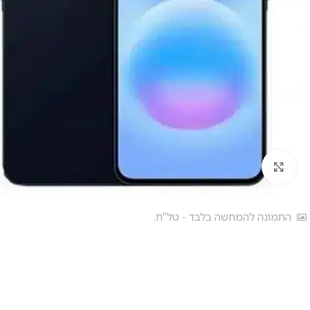
לחץ להגדלה
התמונה להמחשה בלבד - טל"ח.