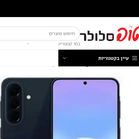
בחר קטגוריה
עיין בקטגוריות
עמוד הבית
חנות
מכשירי Samsung
טלפון סלולרי Samsung Galaxy A57 SM-A576B/DS 256GB 8GB RAM סמסונג