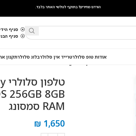
הורדנו מחירים! בתוקף לגולשי האתר בלבד.
סניף הידיד
סניף הבנים 
אודות טופ סלולר
טרייד אין סלולר
בלוג סלולר
תקנון את
טל
DS 256GB 8GB
RAM סמסונג
₪
1,650