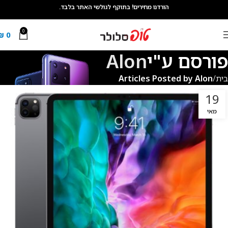
הורדנו מחירים! בתוקף לגולשי האתר בלבד.
0
₪
0
פורסם ע"י
Alon
בית
Articles Posted by Alon
19
מאי