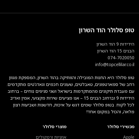
טופ סלולר הוד השרון
הידידות 9 הוד השרון
הבנים 15 הוד השרון
074-7020050
info@topcellilar.co.il
טופ סלולר היא החנות המובילה והוותיקה בהוד השרון, המספקת מגוון
רחב של סמארטפונים, טאבלטים, שעונים חכמים וגאדג’טים מתקדמים.
עם מעבדת תיקונים מהמתקדמות בישראל ושני סניפים נוחים – ברחוב
הידידות 9 וברחוב הבנים 15 – אנו מציעים שירות מקצועי, אמין ואדיב
לכל לקוח. בטופ סלולר שמים דגש על איכות, חדשנות ושביעות רצון
מלאה, והכול במקום אחד!
מכשירי סלולר
מוצרי סלולר
Apple
אוזניות ורמקולים