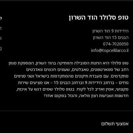
טופ סלולר הוד השרון
מ
e
הידידות 9 הוד השרון
הבנים 15 הוד השרון
s
074-7020050
g
info@topcellilar.co.il
טופ סלולר היא החנות המובילה והוותיקה בהוד השרון, המספקת מגוון
רחב של סמארטפונים, טאבלטים, שעונים חכמים וגאדג’טים
מתקדמים. עם מעבדת תיקונים מהמתקדמות בישראל ושני סניפים
נוחים – ברחוב הידידות 9 וברחוב הבנים 15 – אנו מציעים שירות
מקצועי, אמין ואדיב לכל לקוח. בטופ סלולר שמים דגש על איכות,
חדשנות ושביעות רצון מלאה, והכול במקום אחד!
אמצעי תשלום