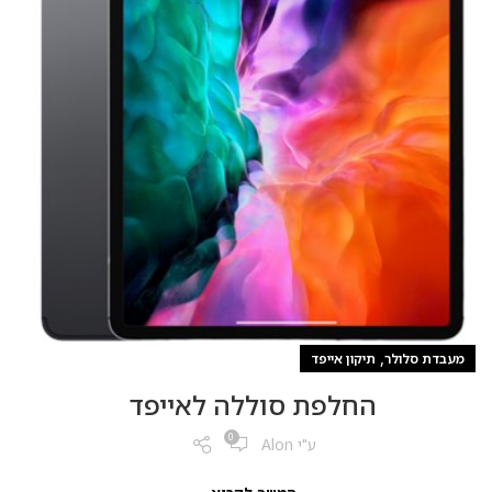
,
מעבדת סלולר
תיקון אייפד
החלפת סוללה לאייפד
0
ע"י
Alon