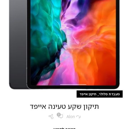
,
מעבדת סלולר
תיקון אייפד
תיקון שקע טעינה אייפד
0
ע"י
Alon