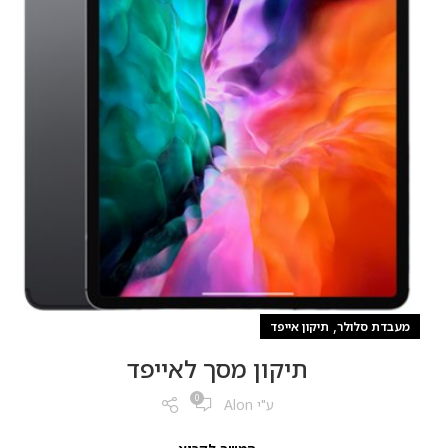
,
מעבדת סלולר
תיקון אייפד
תיקון מסך לאייפד
0
ע"י
Alon