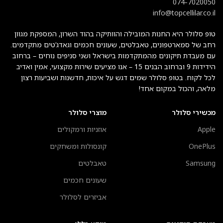
074-7020050
info@topcellilar.co.il
טופ סלולר היא החנות המובילה והוותיקה בהוד השרון, המספקת מגוון
רחב של סמארטפונים, טאבלטים, שעונים חכמים וגאדג’טים מתקדמים.
עם מעבדת תיקונים מהמתקדמות בישראל ושני סניפים נוחים – ברחוב
הידידות 9 וברחוב הבנים 15 – אנו מציעים שירות מקצועי, אמין ואדיב
לכל לקוח. בטופ סלולר שמים דגש על איכות, חדשנות ושביעות רצון
מלאה, והכול במקום אחד!
מכשירי סלולר
מוצרי סלולר
Apple
אוזניות ורמקולים
OnePlus
קונסולות ומשחקים
Samsung
טאבלטים
שעונים חכמים
אביזרים לסלולר