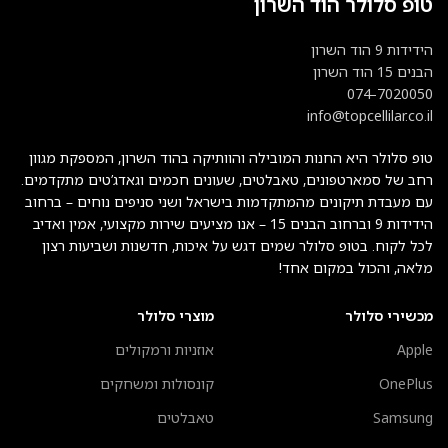
טופ סלולר הוד השרון
הידידות 9 הוד השרון
הבנים 15 הוד השרון
074-7020050
info@topcellilar.co.il
טופ סלולר היא החנות המובילה והוותיקה בהוד השרון, המספקת מגוון
רחב של סמארטפונים, טאבלטים, שעונים חכמים וגאדג’טים מתקדמים.
עם מעבדת תיקונים מהמתקדמות בישראל ושני סניפים נוחים – ברחוב
הידידות 9 וברחוב הבנים 15 – אנו מציעים שירות מקצועי, אמין ואדיב
לכל לקוח. בטופ סלולר שמים דגש על איכות, חדשנות ושביעות רצון
מלאה, והכול במקום אחד!
מכשירי סלולר
מוצרי סלולר
Apple
אוזניות ורמקולים
OnePlus
קונסולות ומשחקים
Samsung
טאבלטים